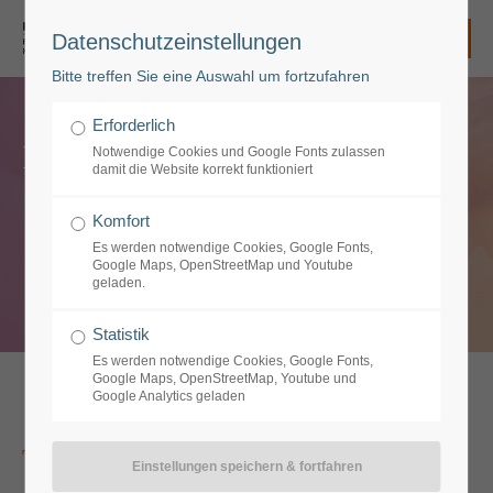
Datenschutzeinstellungen
Login
Bitte treffen Sie eine Auswahl um fortzufahren
Benutzername
Erforderlich
Ergotherapie
Notwendige Cookies und Google Fonts zulassen
damit die Website korrekt funktioniert
Passwort
Komfort
Es werden notwendige Cookies, Google Fonts,
Google Maps, OpenStreetMap und Youtube
geladen.
Anmelden
Statistik
Es werden notwendige Cookies, Google Fonts,
Google Maps, OpenStreetMap, Youtube und
Google Analytics geladen
Register
|
Lost your password?
Support
Therapiehund