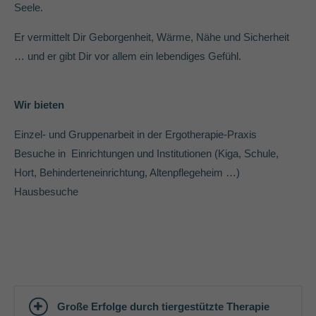
info@yourdomain.com
Seele.
Er vermittelt Dir Geborgenheit, Wärme, Nähe und Sicherheit
About us
… und er gibt Dir vor allem ein lebendiges Gefühl.
Lorem ipsum dolor sit amet, consectetuer adipiscing elit.
Aenean commodo ligula eget dolor. Aenean massa. Cum sociis
Wir bieten
natoque penatibus et magnis dis parturient montes, nascetur
ridiculus mus. Donec quam felis, ultricies nec.
Einzel- und Gruppenarbeit in der Ergotherapie-Praxis
Besuche in Einrichtungen und Institutionen (Kiga, Schule,
Hort, Behinderteneinrichtung, Altenpflegeheim …)
Hausbesuche
Große Erfolge durch tiergestützte Therapie